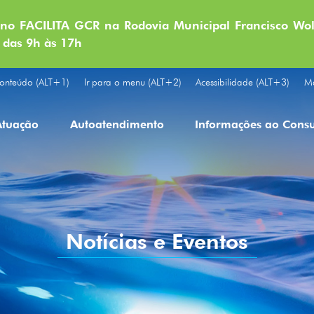
o FACILITA GCR na Rodovia Municipal Francisco Wol
 das 9h às 17h
onteúdo (ALT+1)
Ir para o menu (ALT+2)
Acessibilidade (ALT+3)
Ma
Atuação
Autoatendimento
Informações ao Cons
Notícias e Eventos