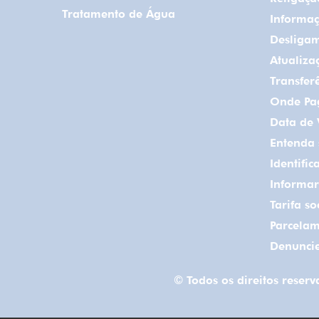
Tratamento de Água
Informaç
Desligam
Atualiza
Transfer
Onde Pa
Data de
Entenda
Identifi
Informa
Tarifa so
Parcelam
Denunci
© Todos os direitos rese