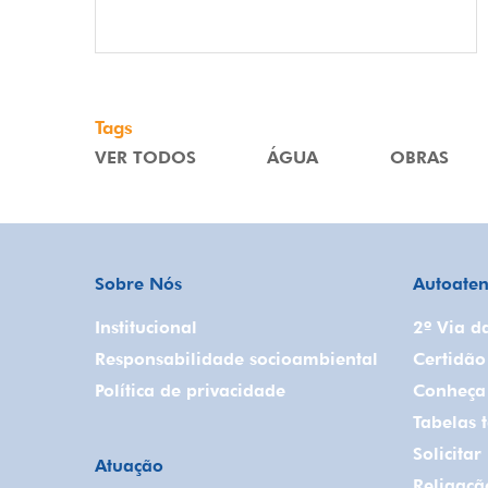
Tags
VER TODOS
ÁGUA
OBRAS
Sobre Nós
Autoate
Institucional
2º Via d
Responsabilidade socioambiental
Certidão
Política de privacidade
Conheça 
Tabelas t
Solicita
Atuação
Religaç