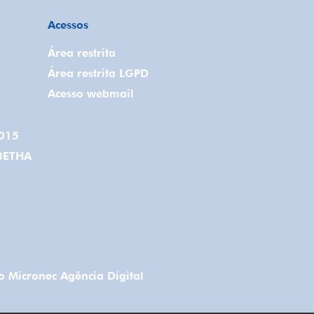
Acessos
Área restrita
Área restrita LGPD
Acesso webmail
2015
BETHA
 Micronec Agência Digital