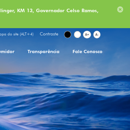
linger, KM 13, Governador Celso Ramos,
Contraste
pa do site (ALT+4)
umidor
Transparência
Fale Conosco