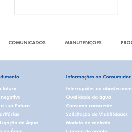
COMUNICADOS
MANUTENÇÕES
PRO
ndimento
Informações ao Consumidor
a fatura
Interrupções no abastecimen
 negativa
Qualidade da água
a sua Fatura
Consumo consciente
arifárias
Solicitação de Viabilidades
r Ligação de Água
Modelo de contrato
ão de Água
Ligacao de esgoto