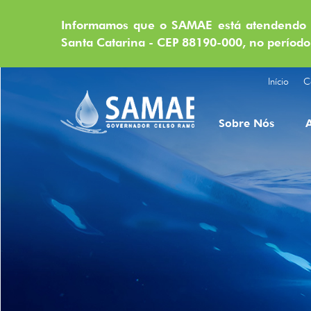
Informamos que o SAMAE está atendendo n
Santa Catarina - CEP 88190-000, no período
Início
C
Sobre Nós