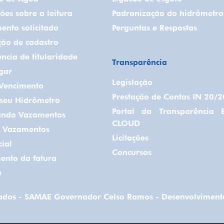
ões sobre a leitura
Padronização do hidrômetro
ento solicitado
Perguntas e Respostas
ção de cadastro
ência de titularidade
Transparência
gar
Legislação
 Vencimento
Prestação de Contas IN 20/
 seu Hidrômetro
Portal da Transparência 
cando Vazamentos
CLOUD
r Vazamentos
Licitações
cial
Concursos
ento da fatura
e
rvados - SAMAE Governador Celso Ramos - Desenvolvimento